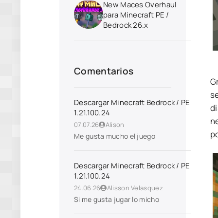
New Maces Overhaul
para Minecraft PE /
Bedrock 26.x
Comentarios
G
s
Descargar Minecraft Bedrock / PE
di
1.21.100.24
n
07.07.26
Alison
p
Me gusta mucho el juego
Descargar Minecraft Bedrock / PE
1.21.100.24
24.06.26
Alisson Velasquez
Si me gusta jugar lo micho