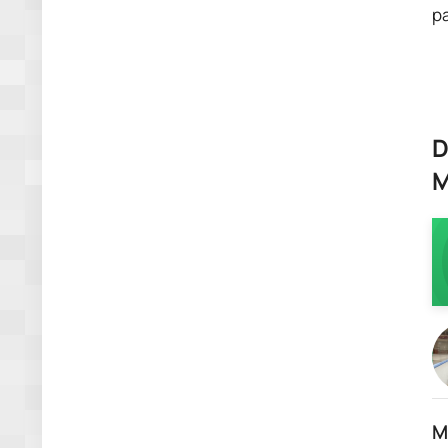
pa
D
M
M