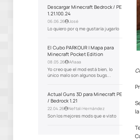
Descargar Minecraft Bedrock / PE
1.21.100.24
06.06.26
José
Lo quiero por q me gustaría jugarlo
El Cubo PARKOUR | Mapa para
Minecraft Pocket Edition
08.05.26
Añaaa
Yo creo que el mod está bien, lo
Có
único malo son algunos bugs...
P
Actual Guns 3D para Minecraft PE
/ Bedrock 1.21
S
22.04.26
Neftali Hernández
la
Son los mejores mods que e visto
T
Co