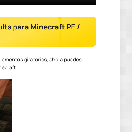
lts para Minecraft PE /
1
 elementos giratorios, ahora puedes
necraft.