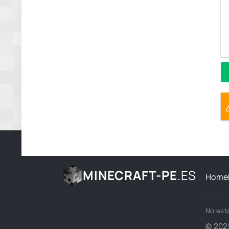
MINECRAFT-PE
.ES
Home
No está
© 202