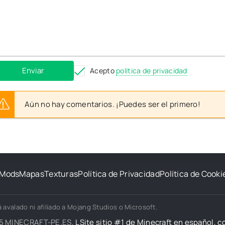
Enviar
Acepto
política de privacidad
Aún no hay comentarios. ¡Puedes ser el primero!
Mods
Mapas
Texturas
Política de Privacidad
Política de Cooki
 avalado ni afiliado a Mojang Studios o Microsoft.
5 MINECRAFT-PE.ES,
LSite sitio #1 de Minecraft en español, 