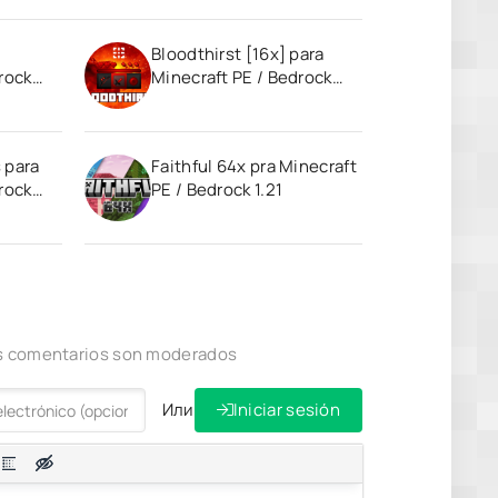
Bloodthirst [16x] para
rock
Minecraft PE / Bedrock
1.21
 para
Faithful 64x pra Minecraft
rock
PE / Bedrock 1.21
los comentarios son moderados
Или
Iniciar sesión