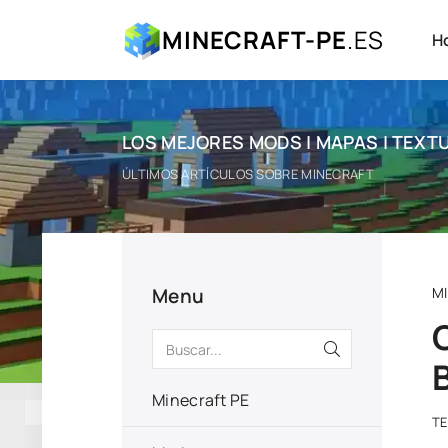
MINECRAFT-PE
.ES
H
LOS MEJORES MODS | MAPAS | TEXTU
ÚLTIMOS ARTÍCULOS SOBRE MINECRAFT
Menu
M
Minecraft PE
T