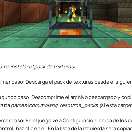
mo instalar el pack de texturas:
rimer paso: Descarga el pack de texturas desde el siguie
egundo paso: Descomprime el archivo descargado y copia 
 ruta
games\com.mojang\resource_packs (
si esta carpe
ercer paso: En el juego ve a Configuración, cerca de los
ntrol, haz clic en él. En la lista de la izquierda será cop