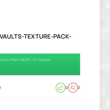
-VAULTS-TEXTURE-PACK-
-Texture-Pack-MCPE-1.21.mcpack
0
0