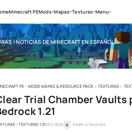
ome
Minecraft PE
Mods
Mapas
Texturas
Menu
RAS | NOTICIAS DE MINECRAFT EN ESPAÑOL
INECRAFT PE - MODS MAPAS & RESOURCE PACK
»
TEXTURAS
»
TEX
Clear Trial Chamber Vaults 
Bedrock 1.21
EXTURAS
/
TEXTURAS 1.21
06.11.2024
Añadir a favoritos