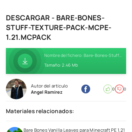
DESCARGAR - BARE-BONES-
STUFF-TEXTURE-PACK-MCPE-
1.21.MCPACK
Nombre del fichero: Bare-Bones-Stuff-Texture-Pack-MCPE-1.21.mcpack
Tamaño: 2.46 Mb
Autor del artículo
0
0
Angel Ramirez
Materiales relacionados:
Bare Bones Vanilla Leaves para Minecraft PE 1.21