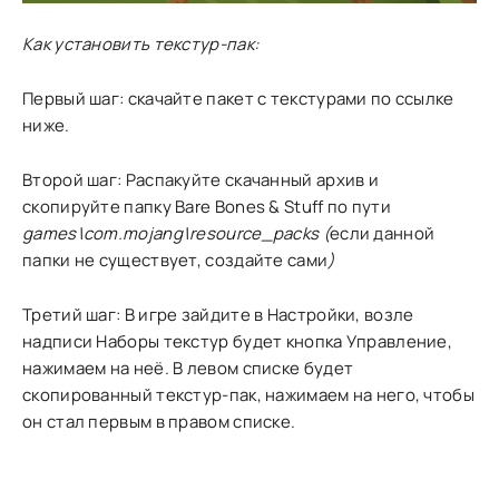
Как установить текстур-пак:
Первый шаг: скачайте пакет с текстурами по ссылке
ниже.
Второй шаг: Распакуйте скачанный архив и
скопируйте папку Bare Bones & Stuff по пути
games\com.mojang\resource_packs (
если данной
папки не существует, создайте сами
)
Третий шаг: В игре зайдите в Настройки, возле
надписи Наборы текстур будет кнопка Управление,
нажимаем на неё. В левом списке будет
скопированный текстур-пак, нажимаем на него, чтобы
он стал первым в правом списке.