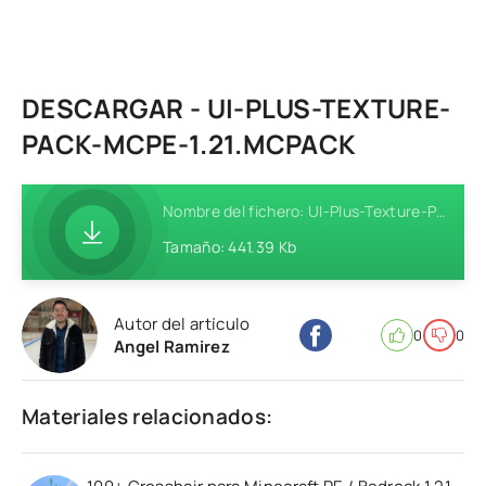
DESCARGAR - UI-PLUS-TEXTURE-
PACK-MCPE-1.21.MCPACK
Nombre del fichero: UI-Plus-Texture-Pack-MCPE-1.21.mcpack
Tamaño: 441.39 Kb
Autor del artículo
0
0
Angel Ramirez
Materiales relacionados: