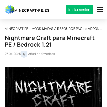
Iniciar sesión
MINECRAFT-PE.ES
MINECRAFT PE - MODS MAPAS & RESOURCE PACK
»
ADDONS
» N
Nightmare Craft para Minecraft
PE / Bedrock 1.21
27.04.2025
Añadir a favoritos