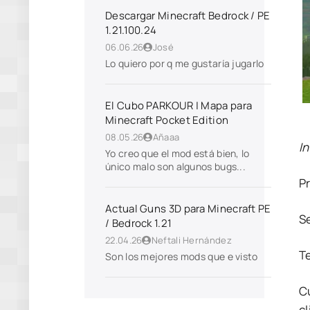
Descargar Minecraft Bedrock / PE
1.21.100.24
06.06.26
José
Lo quiero por q me gustaría jugarlo
El Cubo PARKOUR | Mapa para
Minecraft Pocket Edition
08.05.26
Añaaa
I
Yo creo que el mod está bien, lo
único malo son algunos bugs...
P
Actual Guns 3D para Minecraft PE
S
/ Bedrock 1.21
22.04.26
Neftali Hernández
T
Son los mejores mods que e visto
C
cl