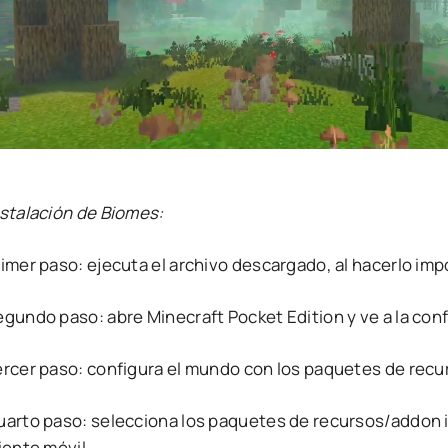
nstalación de Biomes:
rimer paso: ejecuta el archivo descargado, al hacerlo im
egundo paso: abre Minecraft Pocket Edition y ve a la con
ercer paso: configura el mundo con los paquetes de rec
uarto paso: selecciona los paquetes de recursos/addon i
iente móvil.