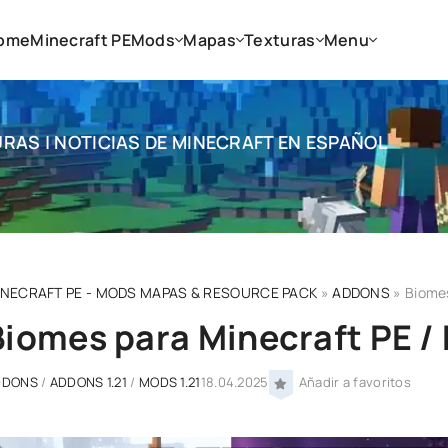
ome
Minecraft PE
Mods
Mapas
Texturas
Menu
RAS | NOTICIAS DE MINECRAFT EN ESPAÑOL
INECRAFT PE - MODS MAPAS & RESOURCE PACK
»
ADDONS
» Biomes
Biomes para Minecraft PE / 
DDONS
/
ADDONS 1.21
/
MODS 1.21
18.04.2025
Añadir a favoritos