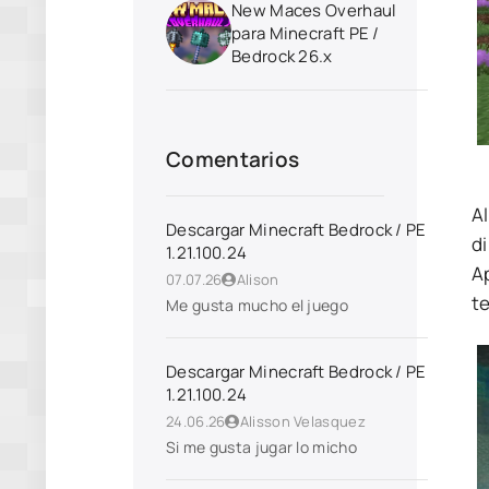
New Maces Overhaul
para Minecraft PE /
Bedrock 26.x
Comentarios
A
Descargar Minecraft Bedrock / PE
di
1.21.100.24
A
07.07.26
Alison
t
Me gusta mucho el juego
Descargar Minecraft Bedrock / PE
1.21.100.24
24.06.26
Alisson Velasquez
Si me gusta jugar lo micho