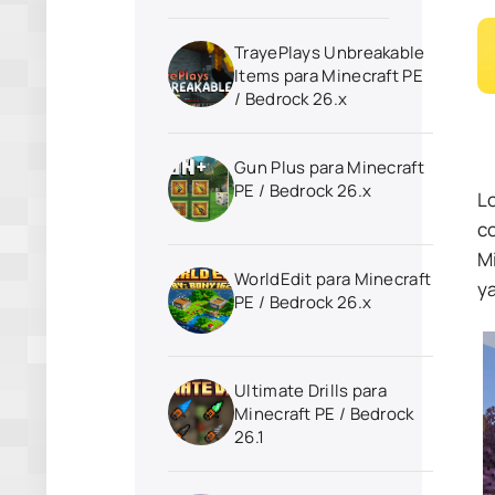
TrayePlays Unbreakable
Items para Minecraft PE
/ Bedrock 26.x
Gun Plus para Minecraft
PE / Bedrock 26.x
L
c
M
WorldEdit para Minecraft
y
PE / Bedrock 26.x
Ultimate Drills para
Minecraft PE / Bedrock
26.1