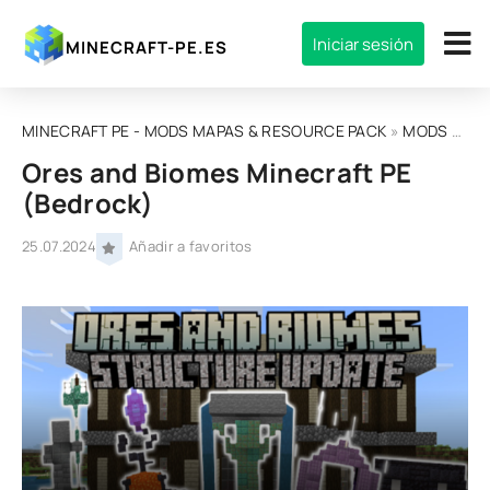
Iniciar sesión
MINECRAFT-PE.ES
MINECRAFT PE - MODS MAPAS & RESOURCE PACK
»
MODS
» Ores and Biomes Minecraft PE (Bedrock)
Ores and Biomes Minecraft PE
(Bedrock)
25.07.2024
Añadir a favoritos