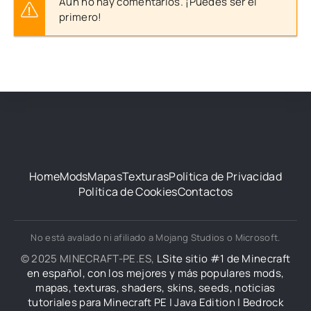
Aún no hay comentarios. ¡Puedes ser el
primero!
Home
Mods
Mapas
Texturas
Política de Privacidad
Política de Cookies
Contactos
No está avalado ni afiliado a Mojang Studios o Microsoft.
© 2025 MINECRAFT-PE.ES,
LSite sitio #1 de Minecraft
en español, con los mejores y más populares mods,
mapas, texturas, shaders, skins, seeds, noticias
tutoriales para Minecraft PE | Java Edition | Bedrock