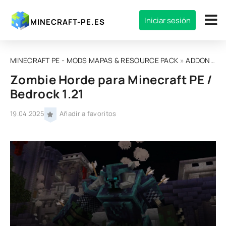
Iniciar sesión
MINECRAFT-PE.ES
MINECRAFT PE - MODS MAPAS & RESOURCE PACK
»
ADDONS
» Z
Zombie Horde para Minecraft PE /
Bedrock 1.21
19.04.2025
Añadir a favoritos