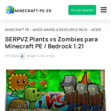
Iniciar sesión
MINECRAFT-PE.ES
MINECRAFT PE - MODS MAPAS & RESOURCE PACK
»
MODS
»
MOD
SERPVZ Plants vs Zombies para
Minecraft PE / Bedrock 1.21
01.11.2024
Añadir a favoritos
SERPVZ Plants vs Zombies