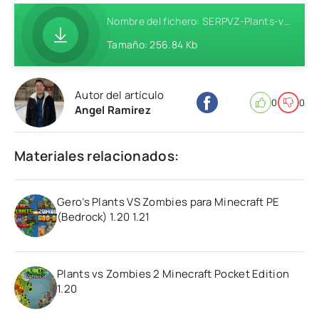
Nombre del fichero: SERPVZ-Plants-vs-Zombies-Addon-MCPE-Behavior-1.21.mcpack
Tamaño: 256.84 Kb
Autor del artículo
0
0
Angel Ramirez
Materiales relacionados:
Gero’s Plants VS Zombies para Minecraft PE
(Bedrock) 1.20 1.21
Plants vs Zombies 2 Minecraft Pocket Edition
1.20