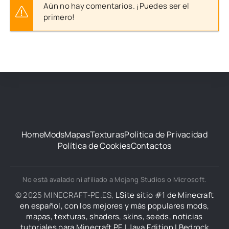
Aún no hay comentarios. ¡Puedes ser el
primero!
Home
Mods
Mapas
Texturas
Política de Privacidad
Política de Cookies
Contactos
No está avalado ni afiliado a Mojang Studios o Microsoft.
© 2025 MINECRAFT-PE.ES,
LSite sitio #1 de Minecraft
en español, con los mejores y más populares mods,
mapas, texturas, shaders, skins, seeds, noticias
tutoriales para Minecraft PE | Java Edition | Bedrock