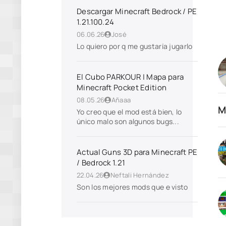
Descargar Minecraft Bedrock / PE
1.21.100.24
06.06.26
José
Lo quiero por q me gustaría jugarlo
El Cubo PARKOUR | Mapa para
Minecraft Pocket Edition
08.05.26
Añaaa
M
Yo creo que el mod está bien, lo
único malo son algunos bugs...
Actual Guns 3D para Minecraft PE
/ Bedrock 1.21
22.04.26
Neftali Hernández
Son los mejores mods que e visto