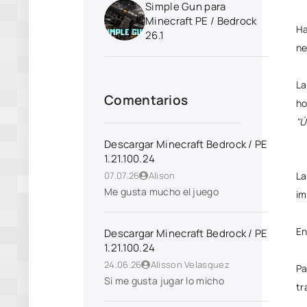
Simple Gun para
Minecraft PE / Bedrock
Ha
26.1
ne
La
Comentarios
ho
"Ú
Descargar Minecraft Bedrock / PE
1.21.100.24
La
07.07.26
Alison
Me gusta mucho el juego
im
En
Descargar Minecraft Bedrock / PE
1.21.100.24
24.06.26
Alisson Velasquez
Pa
Si me gusta jugar lo micho
tr