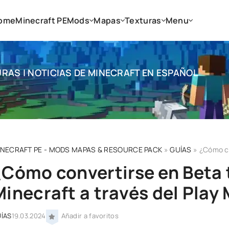
ome
Minecraft PE
Mods
Mapas
Texturas
Menu
RAS | NOTICIAS DE MINECRAFT EN ESPAÑOL
INECRAFT PE - MODS MAPAS & RESOURCE PACK
»
GUÍAS
» ¿Cómo convert
¿Cómo convertirse en Beta 
Minecraft a través del Play
ÍAS
19.03.2024
Añadir a favoritos