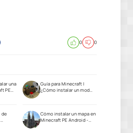
0
0
alar una
Guía para Minecraft |
ft PE
¿Cómo instalar un mod
para Minecraft PE en
Android?
e de
Cómo instalar un mapa en
n
Minecraft PE Android -
Guía Minecraft