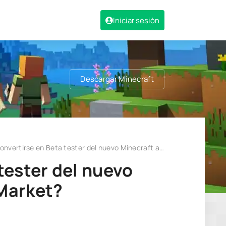
Iniciar sesión
Descargar Minecraft
irse en Beta tester del nuevo Minecraft a través del Play Market?
tester del nuevo
 Market?