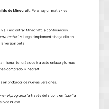
uilds de Minecraft
. Pero hay un matiz - es
 y allí encontrar
Minecraft
, a continuación,
beta tester"
, y luego simplemente haga clic en
 la versión beta.
ora mismo, tendrás que ir a este
enlace
y lo más
 has comprado Minecraft.
s en probador de nuevas versiones.
nar el programa"
a través del sitio, y en
"salir"
a
galo de nuevo.