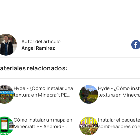
Autor del artículo
Angel Ramirez
ateriales relacionados:
Hyde - ¿Cómo instalar una
Hyde - ¿Cómo inst
textura en Minecraft PE
textura en Minecra
en Android?
en Android?
Cómo instalar un mapa en
Instalar el paquet
Minecraft PE Android -
sombreadores co
Guía Minecraft
Optifine