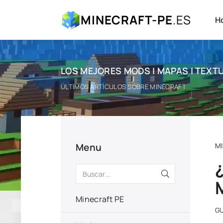
MINECRAFT-PE
.ES
H
LOS MEJORES MODS | MAPAS | TEXTU
ÚLTIMOS ARTÍCULOS SOBRE MINECRAFT
Menu
M
Minecraft PE
GU