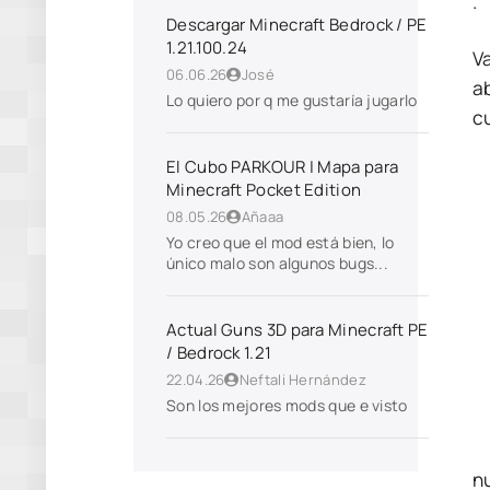
.
Descargar Minecraft Bedrock / PE
1.21.100.24
V
06.06.26
José
ab
Lo quiero por q me gustaría jugarlo
c
El Cubo PARKOUR | Mapa para
Minecraft Pocket Edition
08.05.26
Añaaa
Yo creo que el mod está bien, lo
único malo son algunos bugs...
Actual Guns 3D para Minecraft PE
/ Bedrock 1.21
22.04.26
Neftali Hernández
Son los mejores mods que e visto
n