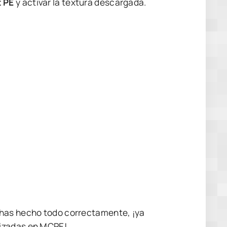
t PE
y activar la textura descargada.
 has hecho todo correctamente, ¡ya
lizadas en MCPE!