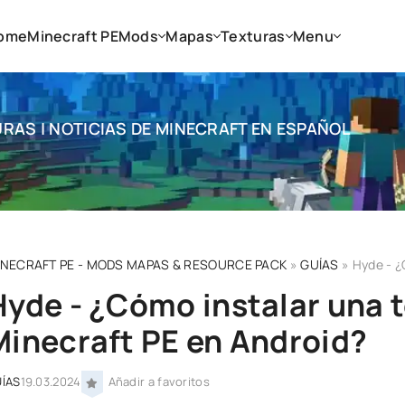
ome
Minecraft PE
Mods
Mapas
Texturas
Menu
RAS | NOTICIAS DE MINECRAFT EN ESPAÑOL
INECRAFT PE - MODS MAPAS & RESOURCE PACK
»
GUÍAS
» Hyde - ¿C
Hyde - ¿Cómo instalar una 
Minecraft PE en Android?
ÍAS
19.03.2024
Añadir a favoritos