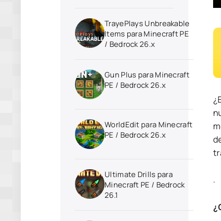
TrayePlays Unbreakable
Items para Minecraft PE
/ Bedrock 26.x
Gun Plus para Minecraft
PE / Bedrock 26.x
¿
n
WorldEdit para Minecraft
m
PE / Bedrock 26.x
d
tr
Ultimate Drills para
.
Minecraft PE / Bedrock
26.1
¿