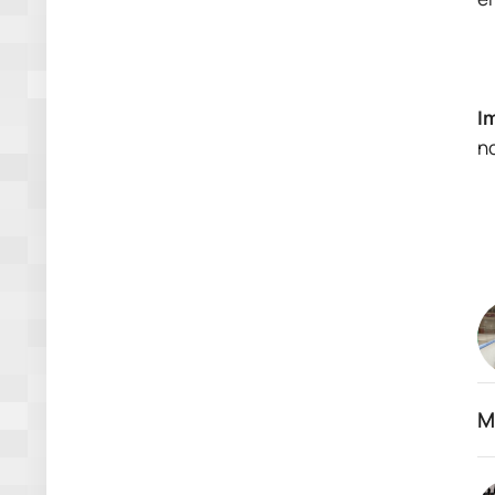
I
n
M