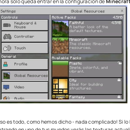
hora sólo queda entrar en la configuración de
Minecraf
Eso es todo, como hemos dicho - nada complicado! Si lo
ntrando en uno de tus mundos verás las texturas actua