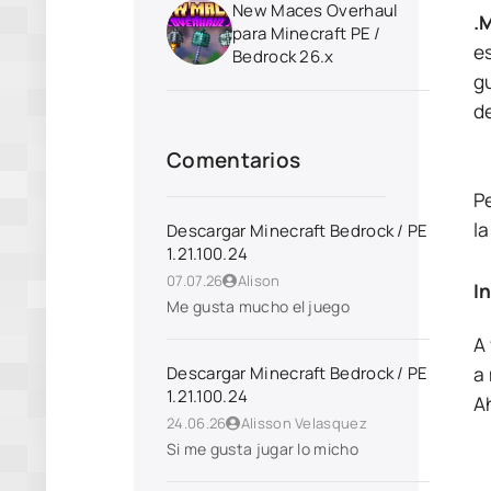
New Maces Overhaul
.
para Minecraft PE /
e
Bedrock 26.x
g
d
Comentarios
P
l
Descargar Minecraft Bedrock / PE
1.21.100.24
07.07.26
Alison
I
Me gusta mucho el juego
A
a
Descargar Minecraft Bedrock / PE
1.21.100.24
A
24.06.26
Alisson Velasquez
Si me gusta jugar lo micho