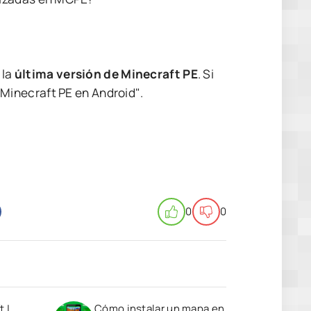
 la
última versión de Minecraft PE
. Si
Minecraft PE en Android"
.
0
0
t |
Cómo instalar un mapa en