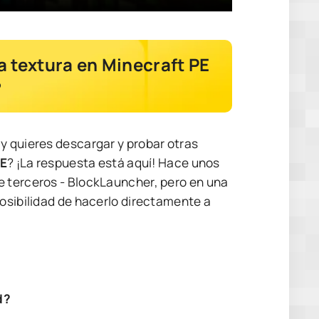
 textura en Minecraft PE
?
 y quieres descargar y probar otras
PE
? ¡La respuesta está aquí! Hace unos
e terceros - BlockLauncher, pero en una
posibilidad de hacerlo directamente a
d?