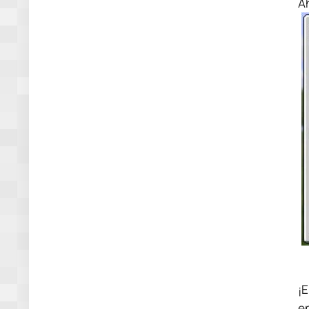
A
¡
e