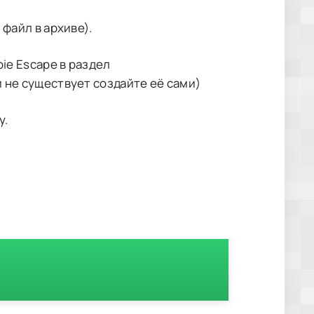
 файл в архиве).
bie Escape в раздел
и не существует создайте её сами)
у.