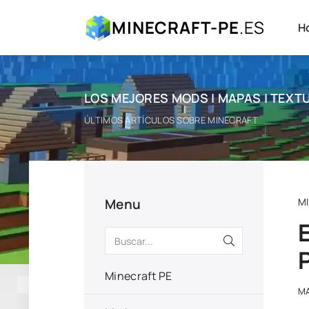
MINECRAFT-PE
.ES
H
LOS MEJORES MODS | MAPAS | TEXTU
ÚLTIMOS ARTÍCULOS SOBRE MINECRAFT
Menu
M
Minecraft PE
M