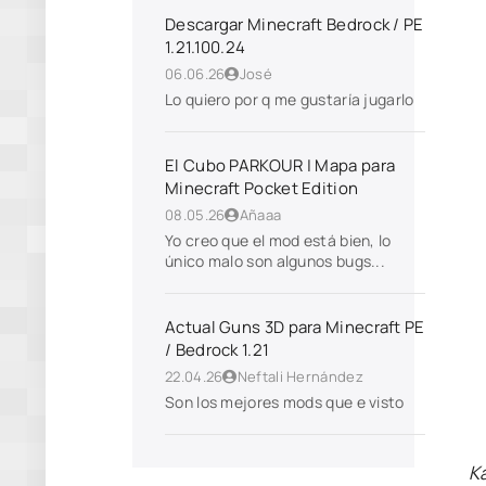
Descargar Minecraft Bedrock / PE
1.21.100.24
06.06.26
José
Lo quiero por q me gustaría jugarlo
El Cubo PARKOUR | Mapa para
Minecraft Pocket Edition
08.05.26
Añaaa
Yo creo que el mod está bien, lo
único malo son algunos bugs...
Actual Guns 3D para Minecraft PE
/ Bedrock 1.21
22.04.26
Neftali Hernández
Son los mejores mods que e visto
К