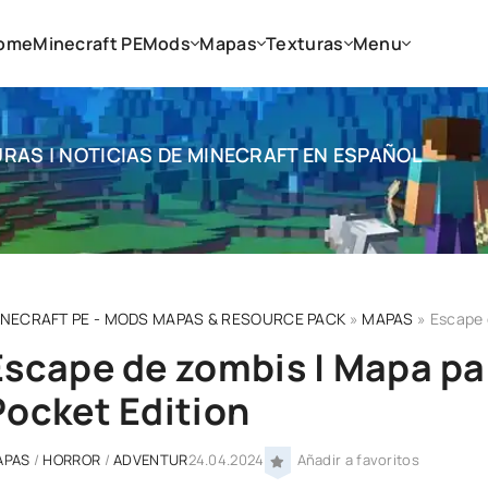
ome
Minecraft PE
Mods
Mapas
Texturas
Menu
RAS | NOTICIAS DE MINECRAFT EN ESPAÑOL
INECRAFT PE - MODS MAPAS & RESOURCE PACK
»
MAPAS
» Escape 
Escape de zombis | Mapa pa
Pocket Edition
APAS
/
HORROR
/
ADVENTUR
24.04.2024
Añadir a favoritos