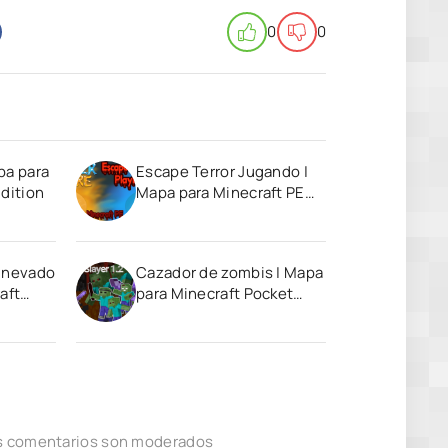
0
0
pa para
Escape Terror Jugando |
dition
Mapa para Minecraft PE
(Bedrock)
o nevado
Cazador de zombis | Mapa
aft
para Minecraft Pocket
Edition
los comentarios son moderados