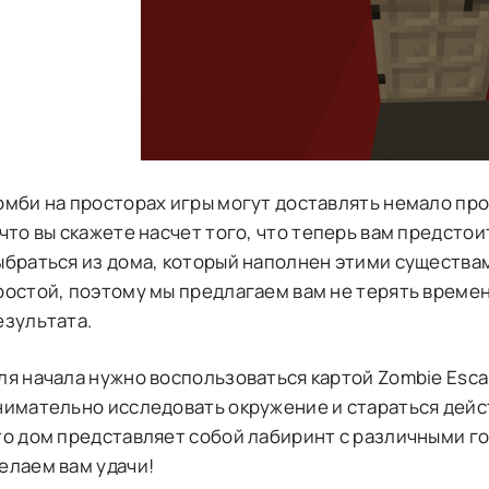
омби на просторах игры могут доставлять немало проб
 что вы скажете насчет того, что теперь вам предсто
ыбраться из дома, который наполнен этими существам
ростой, поэтому мы предлагаем вам не терять време
езультата.
ля начала нужно воспользоваться картой Zombie Esca
нимательно исследовать окружение и стараться дейс
то дом представляет собой лабиринт с различными г
елаем вам удачи!