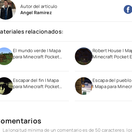
Autor del artículo
Angel Ramirez
ateriales relacionados:
El mundo verde | Mapa
Robert House | Ma
para Minecraft Pocket
Minecraft Pocket E
Edition
Escapar del fin | Mapa
Escapa del puebl
para Minecraft Pocket
| Mapa para Minecr
Edition
Pocket Edition
omentarios
La longitud mínima de un comentario es de 50 caracteres. 