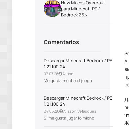
New Maces Overhaul
para Minecraft PE /
Bedrock 26.x
Comentarios
З
Descargar Minecraft Bedrock / PE
А
1.21.100.24
в
07.07.26
Alison
п
Me gusta mucho el juego
р
Descargar Minecraft Bedrock / PE
Д
1.21.100.24
в
24.06.26
Alisson Velasquez
ч
Si me gusta jugar lo micho
Ж