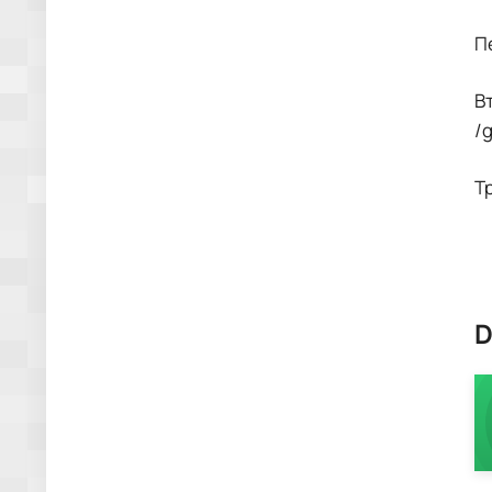
П
В
/
Т
D