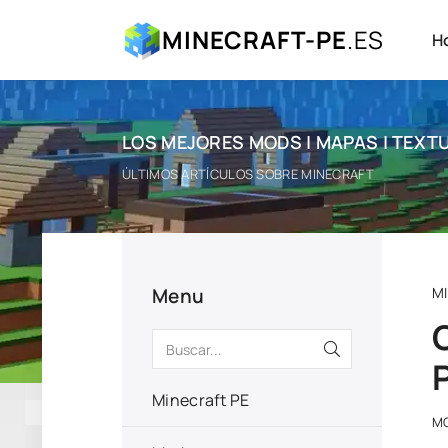
MINECRAFT-PE
.ES
H
LOS MEJORES MODS | MAPAS | TEXTU
ÚLTIMOS ARTÍCULOS SOBRE MINECRAFT
Menu
M
Minecraft PE
M