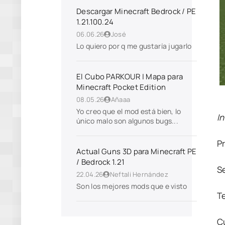
Descargar Minecraft Bedrock / PE
1.21.100.24
06.06.26
José
Lo quiero por q me gustaría jugarlo
El Cubo PARKOUR | Mapa para
Minecraft Pocket Edition
08.05.26
Añaaa
Yo creo que el mod está bien, lo
In
único malo son algunos bugs...
P
Actual Guns 3D para Minecraft PE
/ Bedrock 1.21
S
22.04.26
Neftali Hernández
Son los mejores mods que e visto
T
C