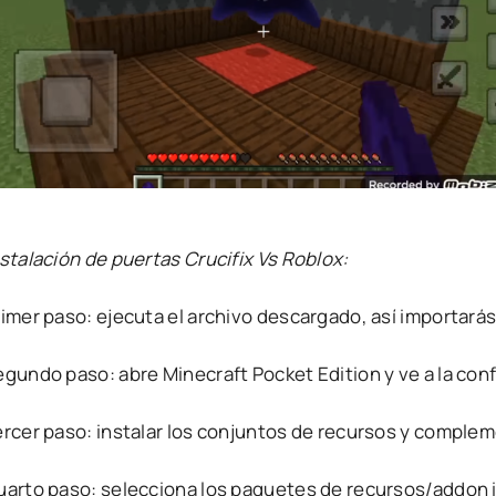
stalación de puertas Crucifix Vs Roblox:
rimer paso: ejecuta el archivo descargado, así importará
egundo paso: abre Minecraft Pocket Edition y ve a la con
ercer paso: instalar los conjuntos de recursos y comple
uarto paso: selecciona los paquetes de recursos/addon i