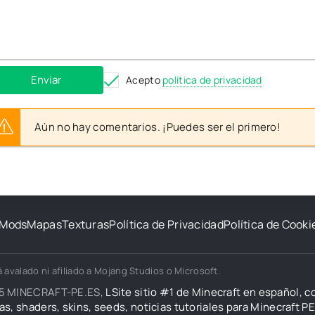
Enviar
Acepto
política de privacidad
Aún no hay comentarios. ¡Puedes ser el primero!
Mods
Mapas
Texturas
Política de Privacidad
Política de Cooki
 avalado ni afiliado a Mojang Studios o Microsoft.
5 MINECRAFT-PE.ES,
LSite sitio #1 de Minecraft en español, 
as, shaders, skins, seeds, noticias tutoriales para Minecraft PE 