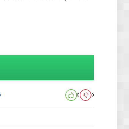
P
0
0