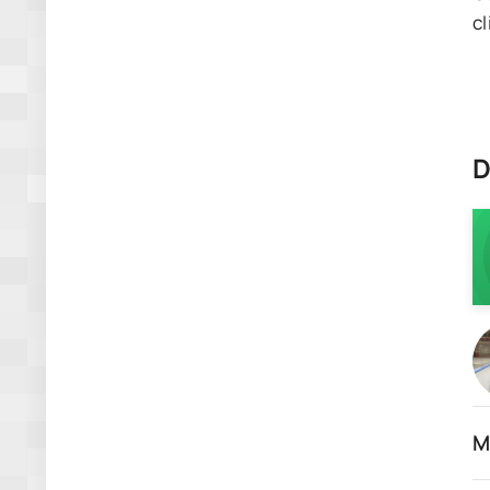
cl
D
M