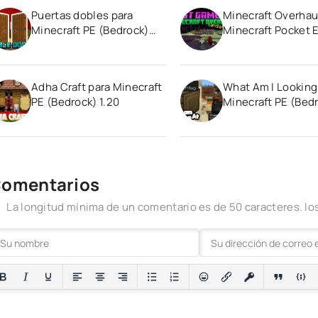
Puertas dobles para
Minecraft Overhau
Minecraft PE (Bedrock)
Minecraft Pocket E
1.20 1.21
1.20
Adha Craft para Minecraft
What Am I Looking
PE (Bedrock) 1.20
Minecraft PE (Bed
1.20 1.21
omentarios
La longitud mínima de un comentario es de 50 caracteres. 