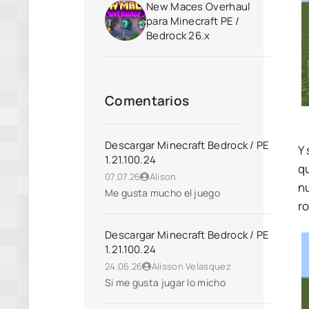
New Maces Overhaul
para Minecraft PE /
Bedrock 26.x
Comentarios
Descargar Minecraft Bedrock / PE
Y 
1.21.100.24
qu
07.07.26
Alison
n
Me gusta mucho el juego
ro
Descargar Minecraft Bedrock / PE
1.21.100.24
24.06.26
Alisson Velasquez
Si me gusta jugar lo micho