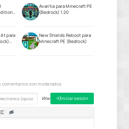
l
Avaritia para Minecraft PE
dition
(Bedrock) 1.20
 At para
New Shields Reboot para
rock)
Minecraft PE (Bedrock)
los comentarios son moderados
Или
Iniciar sesión