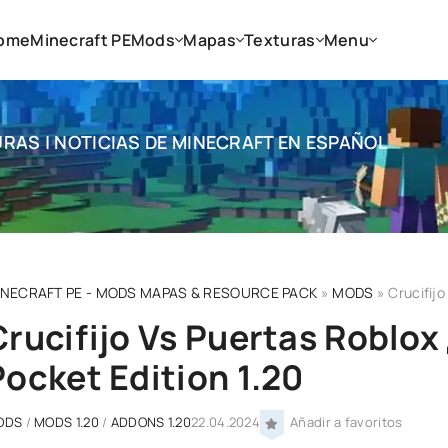
ome
Minecraft PE
Mods
Mapas
Texturas
Menu
RAS | NOTICIAS DE MINECRAFT EN ESPAÑOL
INECRAFT PE - MODS MAPAS & RESOURCE PACK
»
MODS
» Crucifijo 
Crucifijo Vs Puertas Roblox
Pocket Edition 1.20
ODS
/
MODS 1.20
/
ADDONS 1.20
22.04.2024
Añadir a favoritos