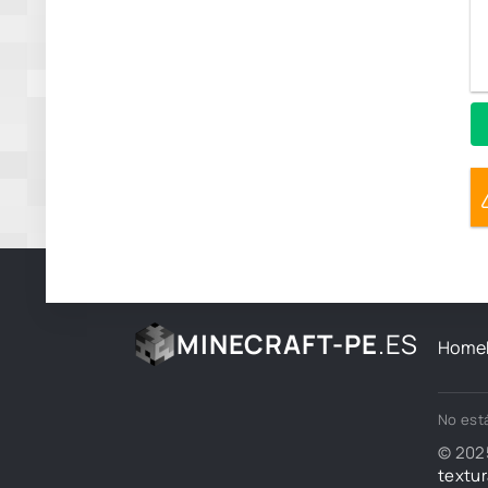
MINECRAFT-PE
.ES
Home
No está
© 202
textur