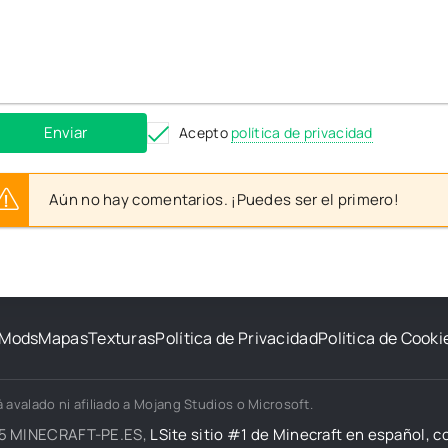
Enviar
Acepto
política de privacidad
Aún no hay comentarios. ¡Puedes ser el primero!
Mods
Mapas
Texturas
Política de Privacidad
Política de Cooki
 avalado ni afiliado a Mojang Studios o Microsoft.
5 MINECRAFT-PE.ES,
LSite sitio #1 de Minecraft en español, 