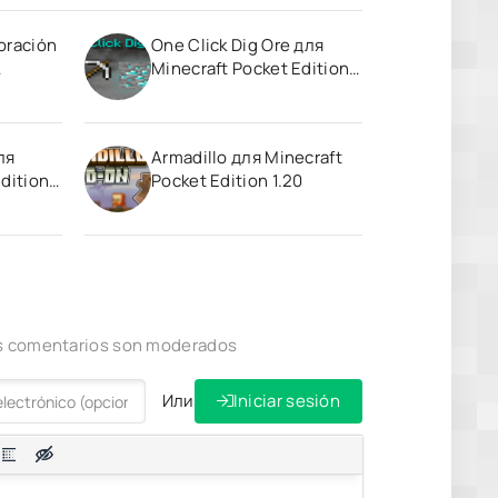
oración
One Click Dig Ore для
Minecraft Pocket Edition
1.20
ля
Armadillo для Minecraft
dition
Pocket Edition 1.20
los comentarios son moderados
Или
Iniciar sesión