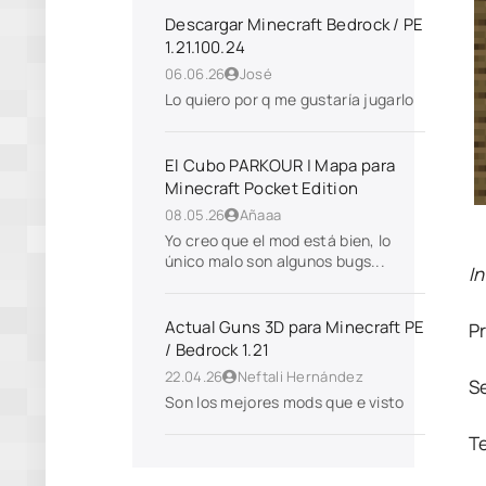
Descargar Minecraft Bedrock / PE
1.21.100.24
06.06.26
José
Lo quiero por q me gustaría jugarlo
El Cubo PARKOUR | Mapa para
Minecraft Pocket Edition
08.05.26
Añaaa
Yo creo que el mod está bien, lo
único malo son algunos bugs...
In
Actual Guns 3D para Minecraft PE
P
/ Bedrock 1.21
22.04.26
Neftali Hernández
S
Son los mejores mods que e visto
T