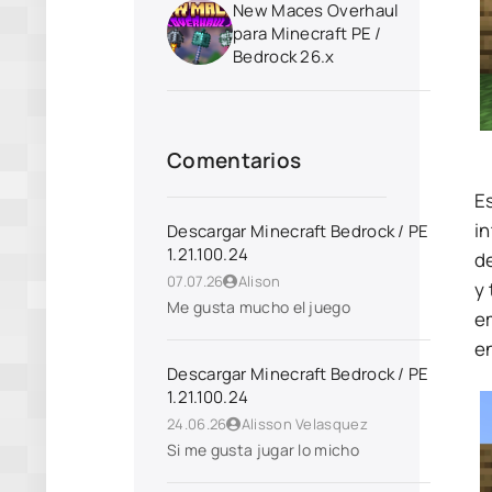
New Maces Overhaul
para Minecraft PE /
Bedrock 26.x
Comentarios
Es
i
Descargar Minecraft Bedrock / PE
1.21.100.24
d
07.07.26
Alison
y
Me gusta mucho el juego
e
e
Descargar Minecraft Bedrock / PE
1.21.100.24
24.06.26
Alisson Velasquez
Si me gusta jugar lo micho