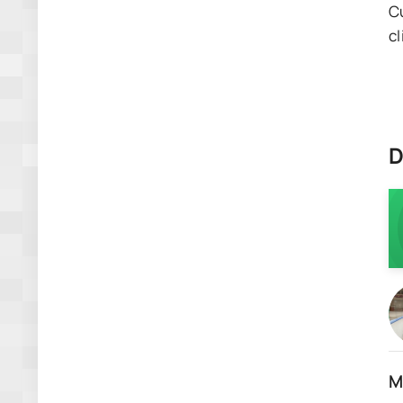
C
cl
D
M