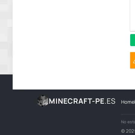
MINECRAFT-PE
.ES
Home
No está
© 202