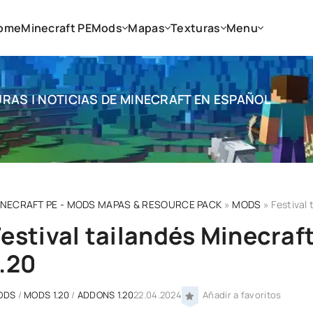
ome
Minecraft PE
Mods
Mapas
Texturas
Menu
RAS | NOTICIAS DE MINECRAFT EN ESPAÑOL
INECRAFT PE - MODS MAPAS & RESOURCE PACK
»
MODS
» Festival 
Festival tailandés Minecraf
1.20
ODS
/
MODS 1.20
/
ADDONS 1.20
22.04.2024
Añadir a favoritos