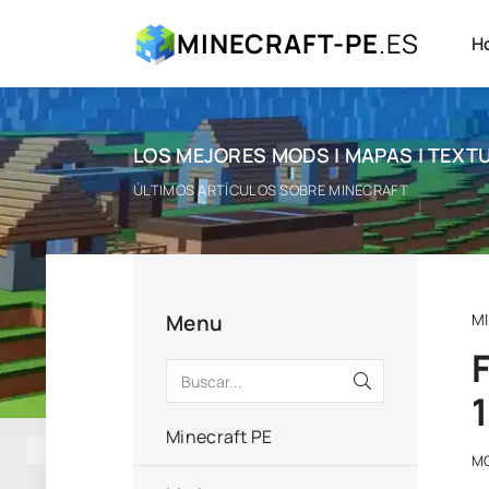
MINECRAFT-PE
.ES
H
LOS MEJORES MODS | MAPAS | TEXTU
ÚLTIMOS ARTÍCULOS SOBRE MINECRAFT
Menu
M
Minecraft PE
M