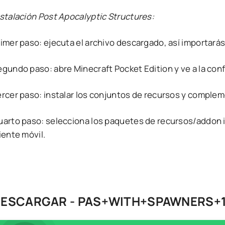
nstalación Post Apocalyptic Structures:
rimer paso: ejecuta el archivo descargado, así importará
egundo paso: abre Minecraft Pocket Edition y ve a la con
ercer paso: instalar los conjuntos de recursos y comple
uarto paso: selecciona los paquetes de recursos/addon i
iente móvil.
ESCARGAR - PAS+WITH+SPAWNERS+1.