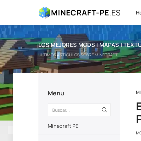
MINECRAFT-PE
.ES
H
LOS MEJORES MODS | MAPAS | TEXTU
ÚLTIMOS ARTÍCULOS SOBRE MINECRAFT
Menu
M
Minecraft PE
M