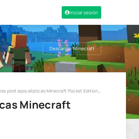
Iniciar sesión
Descargar Minecraft
as post apocalípticas Minecraft Pocket Edition 1.20
icas Minecraft