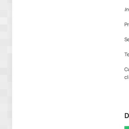
I
P
S
T
C
cl
D