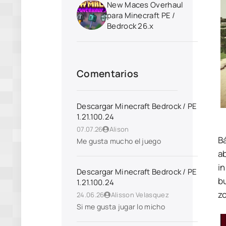
New Maces Overhaul
para Minecraft PE /
Bedrock 26.x
Comentarios
Descargar Minecraft Bedrock / PE
1.21.100.24
07.07.26
Alison
B
Me gusta mucho el juego
a
i
Descargar Minecraft Bedrock / PE
bu
1.21.100.24
z
24.06.26
Alisson Velasquez
Si me gusta jugar lo micho