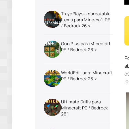
TrayePlays Unbreakable
Items para Minecraft PE
/ Bedrock 26.x
Gun Plus para Minecraft
PE / Bedrock 26.x
P
a
WorldEdit para Minecraft
os
PE / Bedrock 26.x
l
Ultimate Drills para
Minecraft PE / Bedrock
26.1