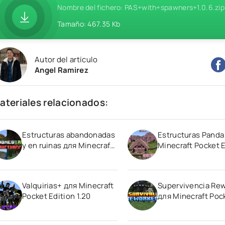
Nombre del fichero: PAS+with+spawners+1.0.6.zip
Tamaño: 467.35 Kb
Autor del artículo
Angel Ramirez
ateriales relacionados:
Estructuras abandonadas
Estructuras Panda
y en ruinas для Minecraft
Minecraft Pocket E
Pocket Edition 1.20
1.20
Valquirias+ для Minecraft
Supervivencia Re
Pocket Edition 1.20
для Minecraft Poc
Edition 1.20