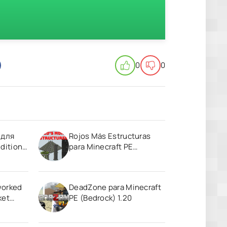
0
0
 для
Rojos Más Estructuras
dition
para Minecraft PE
(Bedrock) 1.19
worked
DeadZone para Minecraft
ket
PE (Bedrock) 1.20