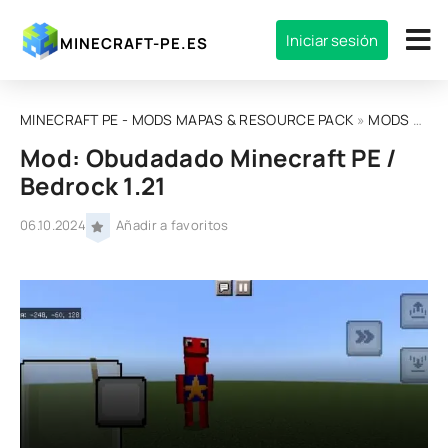
Iniciar sesión
MINECRAFT-PE.ES
MINECRAFT PE - MODS MAPAS & RESOURCE PACK
»
MODS
»
MOD
Mod: Obudadado Minecraft PE /
Bedrock 1.21
06.10.2024
Añadir a favoritos