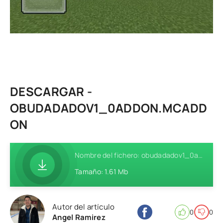
DESCARGAR -
OBUDADADOV1_0ADDON.MCADD
ON
Nombre del fichero: obudadadov1_0addon.mcaddon
Tamaño: 1.61 Mb
Autor del artículo
0
0
Angel Ramirez