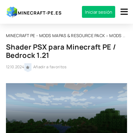
Iniciar sesión
MINECRAFT-PE.ES
MINECRAFT PE - MODS MAPAS & RESOURCE PACK
»
MODS
»
MOD
Shader PSX para Minecraft PE /
Bedrock 1.21
12.10.2024
Añadir a favoritos