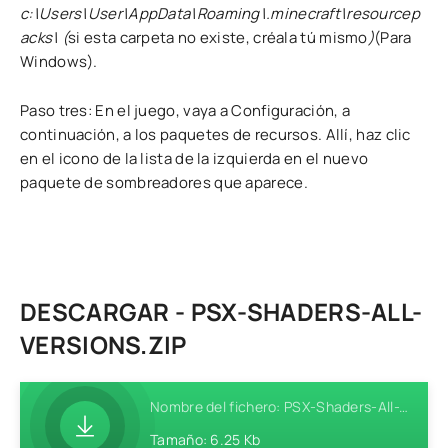
c:\Users\User\AppData\Roaming\.minecraft\resourcep
acks\ (
si esta carpeta no existe, créala tú mismo
)
(Para
Windows).
Paso tres: En el juego, vaya a Configuración, a
continuación, a los paquetes de recursos. Allí, haz clic
en el icono de la lista de la izquierda en el nuevo
paquete de sombreadores que aparece.
DESCARGAR - PSX-SHADERS-ALL-
VERSIONS.ZIP
Nombre del fichero: PSX-Shaders-All-Versions.zip
Tamaño: 6.25 Kb