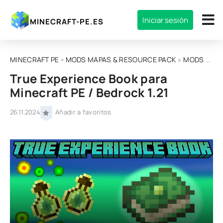
Iniciar sesión
MINECRAFT-PE.ES
MINECRAFT PE - MODS MAPAS & RESOURCE PACK
»
MODS
»
MOD
True Experience Book para
Minecraft PE / Bedrock 1.21
26.11.2024
Añadir a favoritos