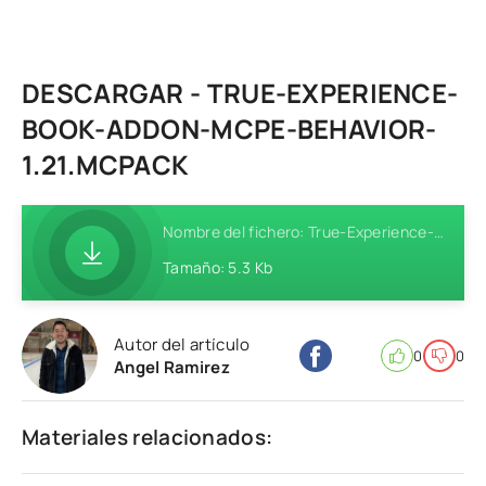
DESCARGAR - TRUE-EXPERIENCE-
BOOK-ADDON-MCPE-BEHAVIOR-
1.21.MCPACK
Nombre del fichero: True-Experience-Book-Addon-MCPE-Behavior-1.21.mcpack
Tamaño: 5.3 Kb
Autor del artículo
0
0
Angel Ramirez
Materiales relacionados: