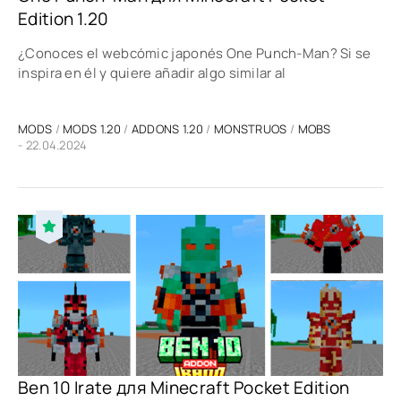
Edition 1.20
¿Conoces el webcómic japonés One Punch-Man? Si se
inspira en él y quiere añadir algo similar al
MODS
/
MODS 1.20
/
ADDONS 1.20
/
MONSTRUOS
/
MOBS
- 22.04.2024
Ben 10 Irate для Minecraft Pocket Edition