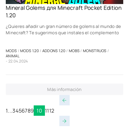
Mineral Golems для Minecraft Pocket Edition
1.20
¿Quieres añadir un gran número de golems al mundo de
Minecraft? Te sugerimos que instales el complemento
MODS
/
MODS 1.20
/
ADDONS 1.20
/
MOBS
/
MONSTRUOS
/
ANIMAL
- 22.04.2024
Más información
1
...
3
4
5
6
7
8
9
10
11
12