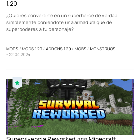
1.20
¿Quieres convertirte en un superhéroe de verdad
simplemente poniéndote una armadura que dé
superpoderes a tu personaje?
MODS
/
MODS 1.20
/
ADDONS 1.20
/
MOBS
/
MONSTRUOS
- 22.04.2024
Supervivencia Reworked для Minecraft