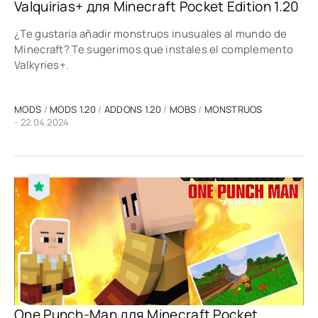
Valquirias+ для Minecraft Pocket Edition 1.20
¿Te gustaría añadir monstruos inusuales al mundo de
Minecraft? Te sugerimos que instales el complemento
Valkyries+.
MODS
/
MODS 1.20
/
ADDONS 1.20
/
MOBS
/
MONSTRUOS
- 22.04.2024
One Punch-Man для Minecraft Pocket