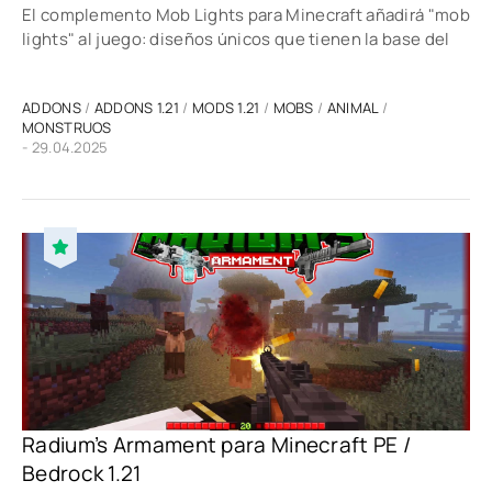
El complemento Mob Lights para Minecraft añadirá "mob
lights" al juego: diseños únicos que tienen la base del
ADDONS
/
ADDONS 1.21
/
MODS 1.21
/
MOBS
/
ANIMAL
/
MONSTRUOS
- 29.04.2025
Radium’s Armament para Minecraft PE /
Bedrock 1.21