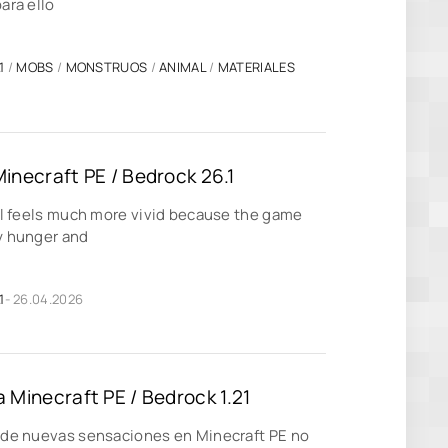
ara ello
1
/
MOBS
/
MONSTRUOS
/
ANIMAL
/
MATERIALES
 Minecraft PE / Bedrock 26.1
ival feels much more vivid because the game
ly hunger and
1
- 26.04.2026
 Minecraft PE / Bedrock 1.21
r de nuevas sensaciones en Minecraft PE no