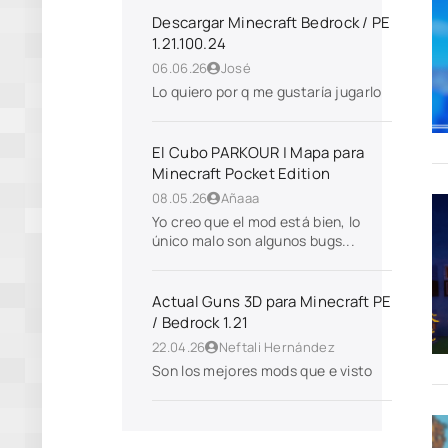
Descargar Minecraft Bedrock / PE
1.21.100.24
06.06.26
José
Lo quiero por q me gustaría jugarlo
El Cubo PARKOUR | Mapa para
Minecraft Pocket Edition
08.05.26
Añaaa
Yo creo que el mod está bien, lo
único malo son algunos bugs...
Actual Guns 3D para Minecraft PE
/ Bedrock 1.21
22.04.26
Neftali Hernández
Son los mejores mods que e visto