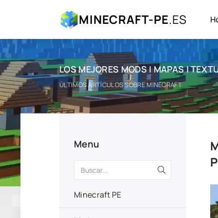
MINECRAFT-PE
.ES
H
LOS MEJORES MODS | MAPAS | TEXTU
ÚLTIMOS ARTÍCULOS SOBRE MINECRAFT
Menu
M
P
Minecraft PE