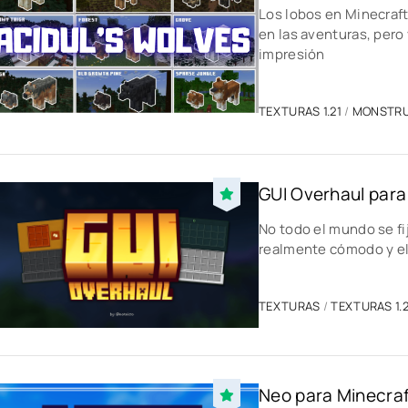
Los lobos en Minecraf
en las aventuras, per
impresión
TEXTURAS 1.21
/
MONSTR
GUI Overhaul para 
No todo el mundo se fi
realmente cómodo y e
TEXTURAS
/
TEXTURAS 1.2
Neo para Minecraft