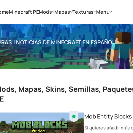
ome
Minecraft PE
Mods
Mapas
Texturas
Menu
RAS | NOTICIAS DE MINECRAFT EN ESPAÑOL
ods, Mapas, Skins, Semillas, Paquete
E
Mob Entity Blocks 
Si quieres añadir más 