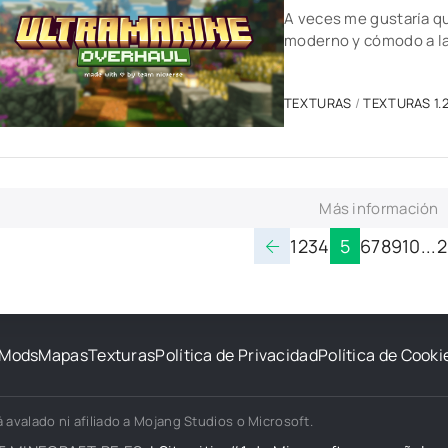
A veces me gustaría qu
moderno y cómodo a la
TEXTURAS
/
TEXTURAS 1.2
Más información
1
2
3
4
5
6
7
8
9
10
...
2
Mods
Mapas
Texturas
Política de Privacidad
Política de Cooki
 avalado ni afiliado a Mojang Studios o Microsoft.