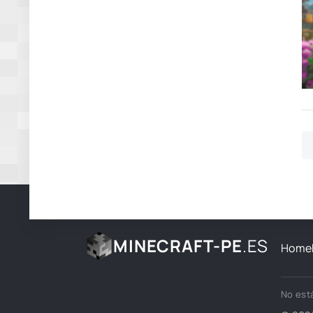
MINECRAFT-PE
.ES
Home
No está