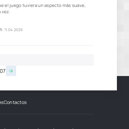
e el juego tuviera un aspecto más suave,
 vez.
1
- 11.04.2026
07
es
Contactos