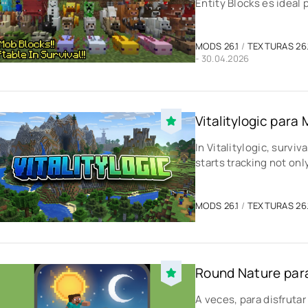
Entity Blocks es ideal p
MODS 26.1
/
TEXTURAS 26.
- 30.04.2026
Vitalitylogic para
In Vitalitylogic, surv
starts tracking not on
MODS 26.1
/
TEXTURAS 26.
Round Nature para
A veces, para disfruta