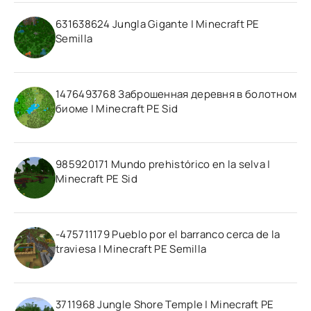
631638624 Jungla Gigante | Minecraft PE
Semilla
1476493768 Заброшенная деревня в болотном
биоме | Minecraft PE Sid
985920171 Mundo prehistórico en la selva |
Minecraft PE Sid
-475711179 Pueblo por el barranco cerca de la
traviesa | Minecraft PE Semilla
3711968 Jungle Shore Temple | Minecraft PE