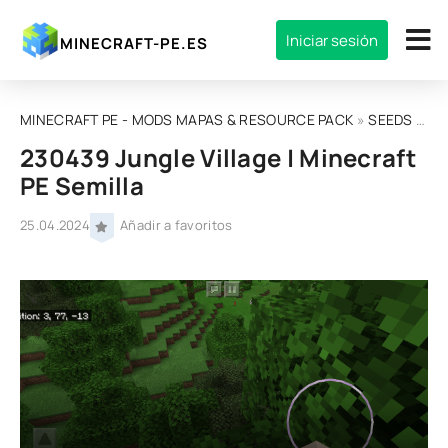
Iniciar sesión
MINECRAFT-PE.ES
MINECRAFT PE - MODS MAPAS & RESOURCE PACK
»
SEEDS
» 230439 Jungle Village | Minecraft PE Semilla
230439 Jungle Village | Minecraft
PE Semilla
25.04.2024
Añadir a favoritos