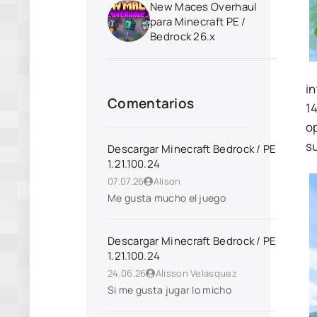
New Maces Overhaul
para Minecraft PE /
Bedrock 26.x
in
Comentarios
1
op
s
Descargar Minecraft Bedrock / PE
1.21.100.24
07.07.26
Alison
Me gusta mucho el juego
Descargar Minecraft Bedrock / PE
1.21.100.24
24.06.26
Alisson Velasquez
Si me gusta jugar lo micho