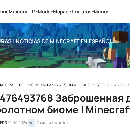
ome
Minecraft PE
Mods
Mapas
Texturas
Menu
RAS | NOTICIAS DE MINECRAFT EN ESPAÑOL
INECRAFT PE - MODS MAPAS & RESOURCE PACK
»
SEEDS
» 1476493768
1476493768 Заброшенная 
болотном биоме | Minecraft
EEDS
25.04.2024
Añadir a favoritos