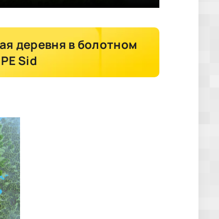
ая деревня в болотном
 PE Sid