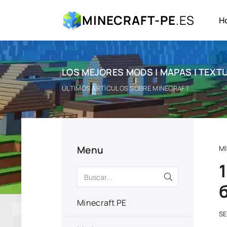
MINECRAFT-PE
.ES
H
LOS MEJORES MODS | MAPAS | TEXTU
ÚLTIMOS ARTÍCULOS SOBRE MINECRAFT
Menu
M
Minecraft PE
S