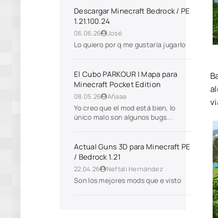
Descargar Minecraft Bedrock / PE
1.21.100.24
06.06.26
José
Lo quiero por q me gustaría jugarlo
El Cubo PARKOUR | Mapa para
Ba
Minecraft Pocket Edition
a
08.05.26
Añaaa
vi
Yo creo que el mod está bien, lo
único malo son algunos bugs...
Actual Guns 3D para Minecraft PE
/ Bedrock 1.21
22.04.26
Neftali Hernández
Son los mejores mods que e visto