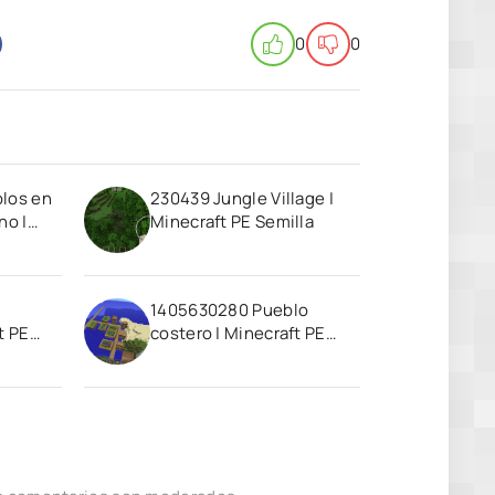
0
0
los en
230439 Jungle Village |
no |
Minecraft PE Semilla
la
1405630280 Pueblo
t PE
costero | Minecraft PE
Semilla