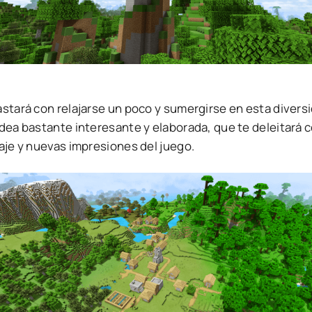
stará con relajarse un poco y sumergirse en esta diversid
ldea bastante interesante y elaborada, que te deleitará 
aje y nuevas impresiones del juego.