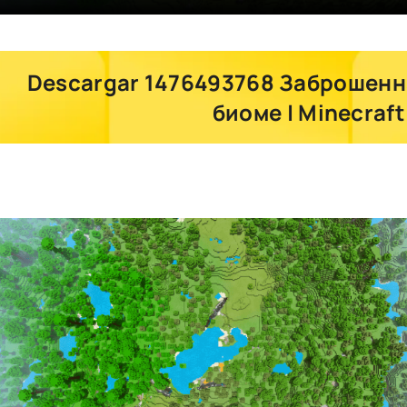
Descargar 1476493768 Заброшенн
биоме | Minecraft