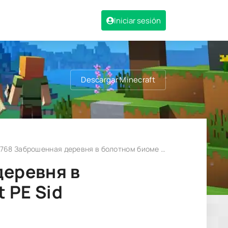
Iniciar sesión
Descargar Minecraft
 Заброшенная деревня в болотном биоме | Minecraft PE Sid
деревня в
 PE Sid