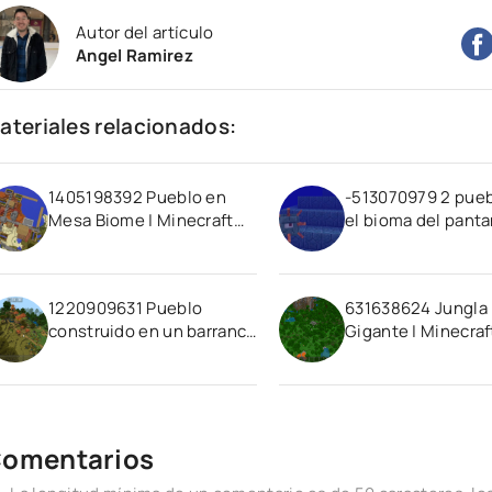
Autor del artículo
Angel Ramirez
ateriales relacionados:
1405198392 Pueblo en
-513070979 2 pueb
Mesa Biome | Minecraft
el bioma del panta
PE Semilla
Minecraft PE Semil
1220909631 Pueblo
631638624 Jungla
construido en un barranco
Gigante | Minecraf
| Minecraft PE Semilla
Semilla
omentarios