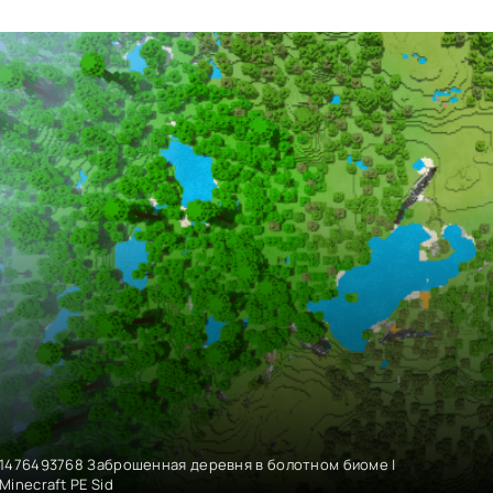
1476493768 Заброшенная деревня в болотном биоме |
Minecraft PE Sid