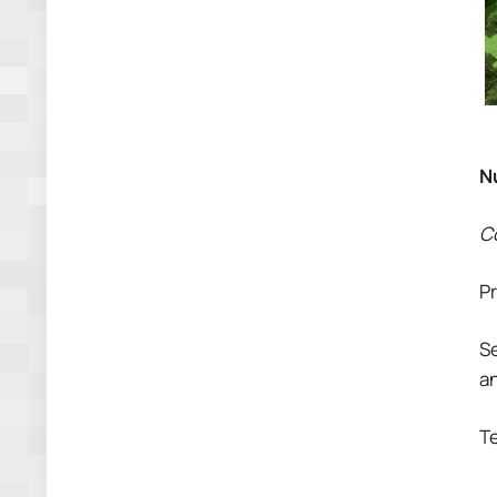
N
C
P
S
a
Te