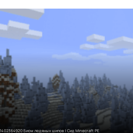
1402364920 Биом ледяных шипов | Сид Minecraft PE