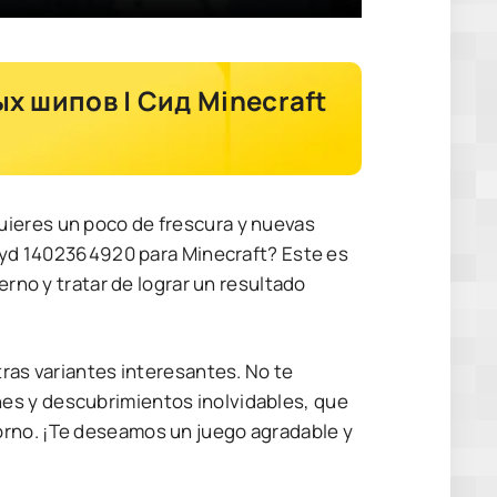
х шипов | Сид Minecraft
uieres un poco de frescura y nuevas
o syd 1402364920 para Minecraft? Este es
erno y tratar de lograr un resultado
tras variantes interesantes. No te
es y descubrimientos inolvidables, que
orno. ¡Te deseamos un juego agradable y