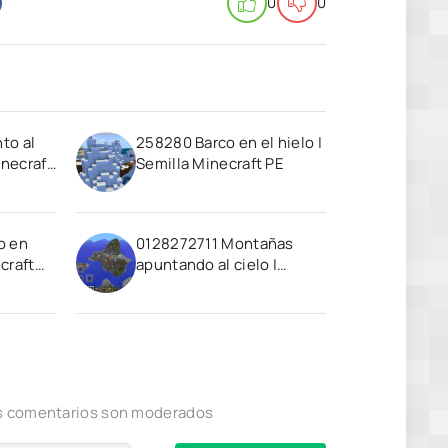
0
0
to al
258280 Barco en el hielo |
inecraft
Semilla Minecraft PE
o en
0128272711 Montañas
craft
apuntando al cielo |
Minecraft PE Semilla
los comentarios son moderados