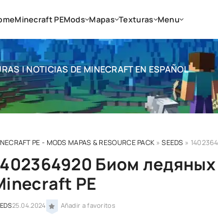
ome
Minecraft PE
Mods
Mapas
Texturas
Menu
RAS | NOTICIAS DE MINECRAFT EN ESPAÑOL
INECRAFT PE - MODS MAPAS & RESOURCE PACK
»
SEEDS
» 1402364
1402364920 Биом ледяных 
Minecraft PE
EEDS
25.04.2024
Añadir a favoritos