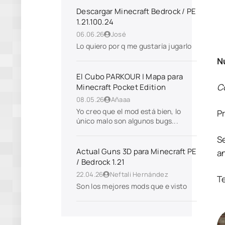
Descargar Minecraft Bedrock / PE
1.21.100.24
06.06.26
José
Lo quiero por q me gustaría jugarlo
N
El Cubo PARKOUR | Mapa para
C
Minecraft Pocket Edition
08.05.26
Añaaa
Yo creo que el mod está bien, lo
P
único malo son algunos bugs...
S
Actual Guns 3D para Minecraft PE
a
/ Bedrock 1.21
22.04.26
Neftali Hernández
Te
Son los mejores mods que e visto