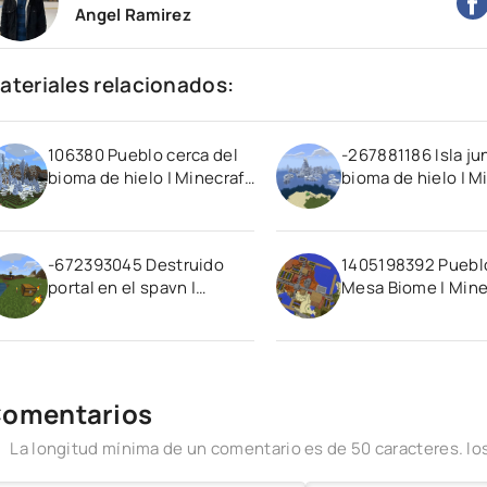
Angel Ramirez
ateriales relacionados:
106380 Pueblo cerca del
-267881186 Isla jun
bioma de hielo | Minecraft
bioma de hielo | M
PE Semilla
PE Semilla
-672393045 Destruido
1405198392 Puebl
portal en el spavn |
Mesa Biome | Mine
Minecraft PE Semilla
PE Semilla
omentarios
La longitud mínima de un comentario es de 50 caracteres. 