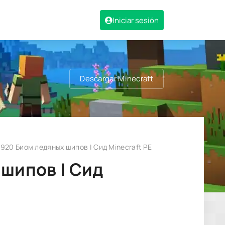
Iniciar sesión
Descargar Minecraft
920 Биом ледяных шипов | Сид Minecraft PE
шипов | Сид