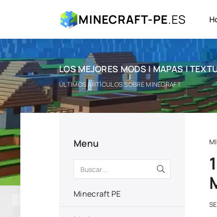
MINECRAFT-PE
.ES
H
LOS MEJORES MODS | MAPAS | TEXTU
ÚLTIMOS ARTÍCULOS SOBRE MINECRAFT
Menu
M
Minecraft PE
S