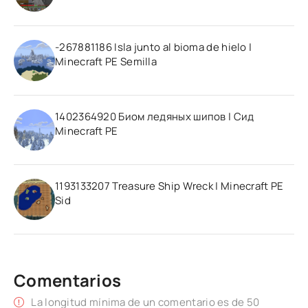
-267881186 Isla junto al bioma de hielo |
Minecraft PE Semilla
1402364920 Биом ледяных шипов | Сид
Minecraft PE
1193133207 Treasure Ship Wreck | Minecraft PE
Sid
Comentarios
La longitud mínima de un comentario es de 50