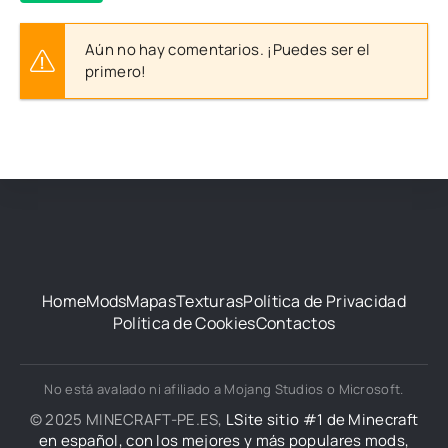
Aún no hay comentarios. ¡Puedes ser el
primero!
Home
Mods
Mapas
Texturas
Política de Privacidad
Política de Cookies
Contactos
No está avalado ni afiliado a Mojang Studios o Microsoft.
© 2025 MINECRAFT-PE.ES,
LSite sitio #1 de Minecraft
en español, con los mejores y más populares mods,