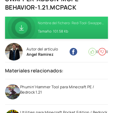
BEHAVIOR-1.21.MCPACK
Nombre del fichero: Red-Tool-Swapper-Addon-MCPE-Behavior-1.21.mcpack
Tamaño: 101.58 Kb
Autor del artículo
0
0
Angel Ramirez
Materiales relacionados:
Phumin’ Hammer Tool para Minecraft PE /
Bedrock 1.21
Utilities para Minecraft Pocket Edition / Bedrock