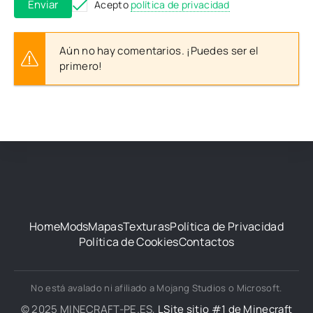
Enviar
Acepto
política de privacidad
Aún no hay comentarios. ¡Puedes ser el
primero!
Home
Mods
Mapas
Texturas
Política de Privacidad
Política de Cookies
Contactos
No está avalado ni afiliado a Mojang Studios o Microsoft.
© 2025 MINECRAFT-PE.ES,
LSite sitio #1 de Minecraft